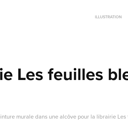
ILLUSTRATION
rie Les feuilles b
inture murale dans une alcôve pour la librairie Les 