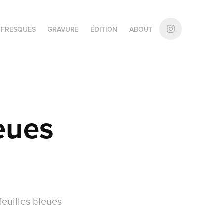
FRESQUES
GRAVURE
ÉDITION
ABOUT
leues
feuilles bleues